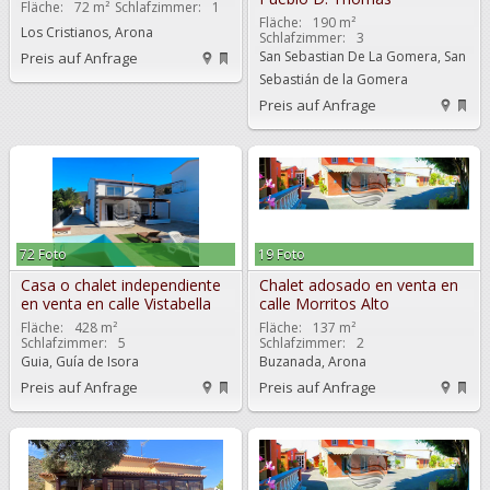
Fläche:
72 m²
Schlafzimmer:
1
Fläche:
190 m²
Los Cristianos, Arona
Schlafzimmer:
3
San Sebastian De La Gomera, San
Preis auf Anfrage
Sebastián de la Gomera
Preis auf Anfrage
72 Foto
19 Foto
Casa o chalet independiente
Chalet adosado en venta en
en venta en calle Vistabella
calle Morritos Alto
Fläche:
428 m²
Fläche:
137 m²
Schlafzimmer:
5
Schlafzimmer:
2
Guia, Guía de Isora
Buzanada, Arona
Preis auf Anfrage
Preis auf Anfrage