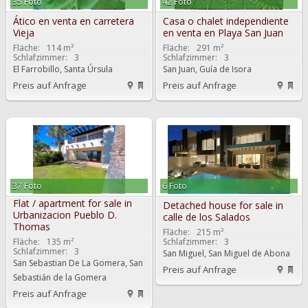
35 Foto
42 Foto
Ático en venta en carretera
Casa o chalet independiente
Vieja
en venta en Playa San Juan
Fläche:
114 m²
Fläche:
291 m²
Schlafzimmer:
3
Schlafzimmer:
3
El Farrobillo, Santa Úrsula
San Juan, Guía de Isora
Preis auf Anfrage
Preis auf Anfrage
37 Foto
6 Foto
Flat / apartment for sale in
Detached house for sale in
Urbanizacion Pueblo D.
calle de los Salados
Thomas
Fläche:
215 m²
Fläche:
135 m²
Schlafzimmer:
3
Schlafzimmer:
3
San Miguel, San Miguel de Abona
San Sebastian De La Gomera, San
Preis auf Anfrage
Sebastián de la Gomera
Preis auf Anfrage