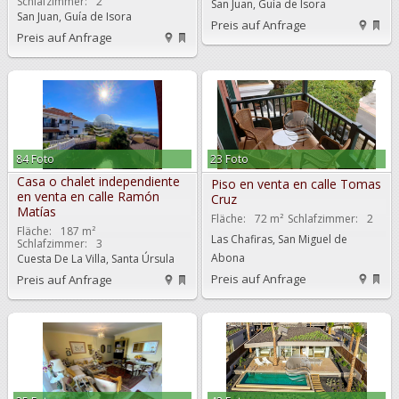
Schlafzimmer:
2
San Juan, Guía de Isora
San Juan, Guía de Isora
Preis auf Anfrage
Preis auf Anfrage
84 Foto
23 Foto
Casa o chalet independiente
Piso en venta en calle Tomas
en venta en calle Ramón
Cruz
Matías
Fläche:
72 m²
Schlafzimmer:
2
Fläche:
187 m²
Las Chafiras, San Miguel de
Schlafzimmer:
3
Abona
Cuesta De La Villa, Santa Úrsula
Preis auf Anfrage
Preis auf Anfrage