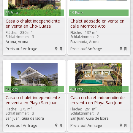
26 Foto
19 Foto
Casa o chalet independiente
Chalet adosado en venta en
en venta en Cho-Guaza
calle Morritos Alto
Fläche:
230 m²
Fläche:
137 m²
Schlafzimmer:
3
Schlafzimmer:
2
Arona, Arona
Buzanada, Arona
Preis auf Anfrage
Preis auf Anfrage
23 Foto
42 Foto
Casa o chalet independiente
Casa o chalet independiente
en venta en Playa San Juan
en venta en Playa San Juan
Fläche:
275 m²
Fläche:
291 m²
Schlafzimmer:
3
Schlafzimmer:
3
San Juan, Guía de Isora
San Juan, Guía de Isora
Preis auf Anfrage
Preis auf Anfrage