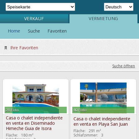
VERKAUF
VERMIETUNG
Home
Suche
Favoriten
Ihre Favoriten
Suche öffnen
28 Foto
40 Foto
Casa o chalet independiente
Casa o chalet independiente
en venta en Diseminado
en venta en Playa San Juan
Himeche Guia de Isora
Fläche:
291 m²
Fläche:
180 m²
Schlafzimmer:
3