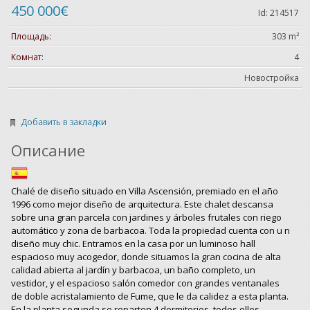
450 000€
Id: 214517
Площадь:
303 m²
Комнат:
4
Новостройка
Добавить в закладки
Описание
Chalé de diseño situado en Villa Ascensión, premiado en el año
1996 como mejor diseño de arquitectura. Este chalet descansa
sobre una gran parcela con jardines y árboles frutales con riego
automático y zona de barbacoa. Toda la propiedad cuenta con u n
diseño muy chic. Entramos en la casa por un luminoso hall
espacioso muy acogedor, donde situamos la gran cocina de alta
calidad abierta al jardín y barbacoa, un baño completo, un
vestidor, y el espacioso salón comedor con grandes ventanales
de doble acristalamiento de Fume, que le da calidez a esta planta.
En la planta segunda se reparten 4 dormitorios, todos ellos