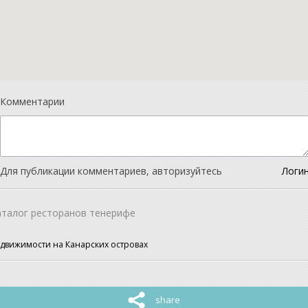
Комментарии
Для публикации комментариев, авторизуйтесь
Логи
аталог ресторанов тенерифе
едвижимости на Канарских островах
share