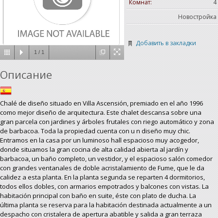
Комнат:
4
Новостройка
Добавить в закладки
1
/
1
Описание
Chalé de diseño situado en Villa Ascensión, premiado en el año 1996
como mejor diseño de arquitectura. Este chalet descansa sobre una
gran parcela con jardines y árboles frutales con riego automático y zona
de barbacoa. Toda la propiedad cuenta con u n diseño muy chic.
Entramos en la casa por un luminoso hall espacioso muy acogedor,
donde situamos la gran cocina de alta calidad abierta al jardín y
barbacoa, un baño completo, un vestidor, y el espacioso salón comedor
con grandes ventanales de doble acristalamiento de Fume, que le da
calidez a esta planta. En la planta segunda se reparten 4 dormitorios,
todos ellos dobles, con armarios empotrados y balcones con vistas. La
habitación principal con baño en suite, éste con plato de ducha. La
última planta se reserva para la habitación destinada actualmente a un
despacho con cristalera de apertura abatible y salida a gran terraza