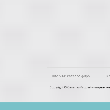
InfoMAP каталог фирм
К
Copyright © Canarias-Property -
портал н