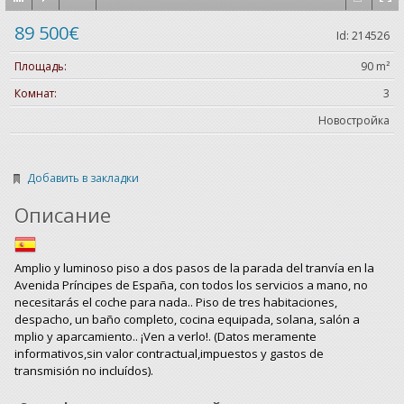
89 500€
Id: 214526
Площадь:
90 m²
Комнат:
3
Новостройка
Добавить в закладки
Описание
Amplio y luminoso piso a dos pasos de la parada del tranvía en la
Avenida Príncipes de España, con todos los servicios a mano, no
necesitarás el coche para nada.. Piso de tres habitaciones,
despacho, un baño completo, cocina equipada, solana, salón a
mplio y aparcamiento.. ¡Ven a verlo!. (Datos meramente
informativos,sin valor contractual,impuestos y gastos de
transmisión no incluídos).