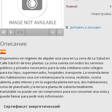
Комнат:
4
Новостройка
Добавить в закладки
1
/
1
Описание
Disponemos en régimen de alquiler una casa en La zona de La Salud en
Calle Dácil 61 de tres plantas. La zona cuenta con todos los servicios
públicos y privados necesarios para la vida cotidiana como colegios
para tus hijos, supermercados, hospitales, transporte. La vivienda tiene
dos habitaciones una con ventana para la cocina, recibidor, cocina
abierta, patio interior y en la segunda planta terraza, dos habitaciones,
zona de planchado y la tercera planta de cubierta totalmente
transitable se puede ver sin compromiso para eso concertar una vista y
puede llamar para pedir más información.
Сертификат энергетический
: