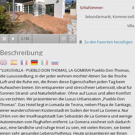
Schlafzimmer:
3
Sekundärmarkt, Kommerziell
Villa
1
/
81
Zu den Favoriten hinzufügen
Beschreibung
"LUXUSVILLA - PUEBLO DON THOMAS, LA GOMERA! Pueblo Don Thomas,
die Luxussiedlung, in der jeder wohnen möchte! Atmen Sie die frische
Luft und die Ruhe ein, die Ihnen diese Eigenschaften jeden Tag beim
Aufwachen bieten. Ein entspannter und stressfreier Lebensstil, ideal für
Sonnen Strand- und Naturliebhaber. Ohne auf Luxus und allen Komfort
zu verzichten. Wir präsentieren die Luxus-Urbanisation „Pueblo Don
Thomas“. Das Hotel liegt in Lomada de Tecina, neben Playa de Santiago,
einer wunderschönen Küstenstadt im Süden der Insel La Gomera. Nur
29 km von der Inselhauptstadt San Sebastián de La Gomera und wenige
Autominuten vom Flughafen entfernt. La Gomera zeichnet sich dadurch
aus, eine ländliche und ruhige Insel zu sein, mit vielen Reizen, sie bietet
einen sehr gesunden Lebensrhythmus. Heute präsentieren wir Ihnen