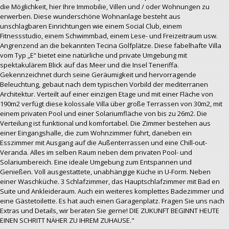
die Möglichkeit, hier Ihre Immobilie, Villen und / oder Wohnungen zu
erwerben. Diese wunderschöne Wohnanlage besteht aus
unschlagbaren Einrichtungen wie einem Social Club, einem
Fitnessstudio, einem Schwimmbad, einem Lese- und Freizeitraum usw.
Angrenzend an die bekannten Tecina Golfplätze. Diese fabelhafte Villa
vom Typ „E“ bietet eine natürliche und private Umgebung mit
spektakulärem Blick auf das Meer und die Insel Teneriffa.
Gekennzeichnet durch seine Geräumigkeit und hervorragende
Beleuchtung, gebaut nach dem typischen Vorbild der mediterranen
Architektur. Verteilt auf einer einzigen Etage und mit einer Fläche von
190m2 verfügt diese kolossale Villa über große Terrassen von 30m2, mit
einem privaten Pool und einer Solariumfläche von bis zu 26m2. Die
Verteilung ist funktional und komfortabel. Die Zimmer bestehen aus
einer Eingangshalle, die zum Wohnzimmer führt, daneben ein
Esszimmer mit Ausgang auf die Außenterrassen und eine Chill-out-
Veranda. Alles im selben Raum neben dem privaten Pool- und
Solariumbereich. Eine ideale Umgebung zum Entspannen und
Genießen. Voll ausgestattete, unabhängige Küche in U-Form. Neben
einer Waschküche. 3 Schlafzimmer, das Hauptschlafzimmer mit Bad en
Suite und Ankleideraum. Auch ein weiteres komplettes Badezimmer und
eine Gästetoilette. Es hat auch einen Garagenplatz. Fragen Sie uns nach
Extras und Details, wir beraten Sie gerne! DIE ZUKUNFT BEGINNT HEUTE
EINEN SCHRITT NÄHER ZU IHREM ZUHAUSE."