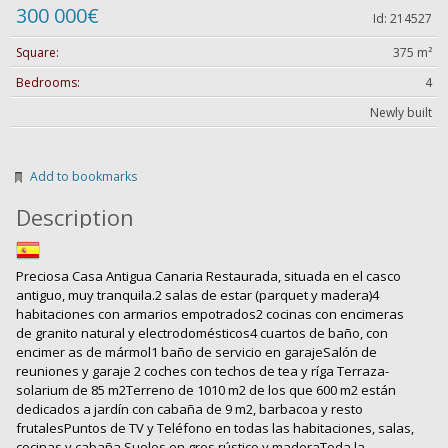
300 000€
Id: 214527
Square:
375 m²
Bedrooms:
4
Newly built
Add to bookmarks
Description
Preciosa Casa Antigua Canaria Restaurada, situada en el casco
antiguo, muy tranquila.2 salas de estar (parquet y madera)4
habitaciones con armarios empotrados2 cocinas con encimeras
de granito natural y electrodomésticos4 cuartos de baño, con
encimer as de mármol1 baño de servicio en garajeSalón de
reuniones y garaje 2 coches con techos de tea y ríga Terraza-
solarium de 85 m2Terreno de 1010 m2 de los que 600 m2 están
dedicados a jardín con cabaña de 9 m2, barbacoa y resto
frutalesPuntos de TV y Teléfono en todas las habitaciones, salas,
cocinas y cabaña.Suelos en gres rústico y maderaToda la