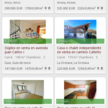
Arico, Arico
Arona, Arona
299 000
EUR
1709 EUR/m²
535 000
EUR
2326 EUR/m²
15 Photo
5 Photo
Dúplex en venta en avenida
Casa o chalet independiente
Juan Carlos I
en venta en camino Cañeño
Carré:
100 m²
Chambres:
2
Carré:
170 m²
Chambres:
3
Guia, Guía de Isora
La Orotava, La Orotava
147 000
EUR
1470 EUR/m²
220 000
EUR
1294 EUR/m²
9 Photo
19 Photo