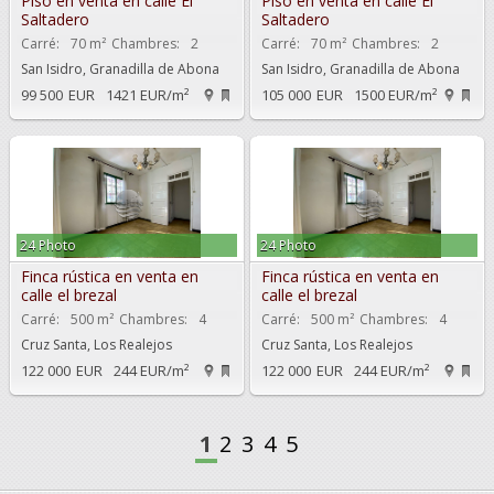
Piso en venta en calle El
Piso en venta en calle El
Saltadero
Saltadero
Carré:
70 m²
Chambres:
2
Carré:
70 m²
Chambres:
2
San Isidro, Granadilla de Abona
San Isidro, Granadilla de Abona
99 500
EUR
1421 EUR/m²
105 000
EUR
1500 EUR/m²
24 Photo
24 Photo
Finca rústica en venta en
Finca rústica en venta en
calle el brezal
calle el brezal
Carré:
500 m²
Chambres:
4
Carré:
500 m²
Chambres:
4
Cruz Santa, Los Realejos
Cruz Santa, Los Realejos
122 000
EUR
244 EUR/m²
122 000
EUR
244 EUR/m²
1
2
3
4
5