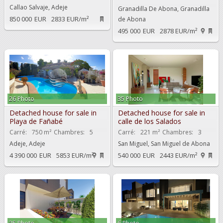
Callao Salvaje, Adeje
Granadilla De Abona, Granadilla
850 000
EUR
2833 EUR/m²
de Abona
495 000
EUR
2878 EUR/m²
26 Photo
35 Photo
Detached house for sale in
Detached house for sale in
Playa de Fañabé
calle de los Salados
Carré:
750 m²
Chambres:
5
Carré:
221 m²
Chambres:
3
Adeje, Adeje
San Miguel, San Miguel de Abona
4 390 000
EUR
5853 EUR/m²
540 000
EUR
2443 EUR/m²