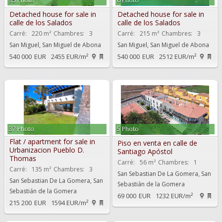
35 Photo
6 Photo
Detached house for sale in
Detached house for sale in
calle de los Salados
calle de los Salados
Carré:
220 m²
Chambres:
3
Carré:
215 m²
Chambres:
3
San Miguel, San Miguel de Abona
San Miguel, San Miguel de Abona
540 000
EUR
2455 EUR/m²
540 000
EUR
2512 EUR/m²
37 Photo
5 Photo
Flat / apartment for sale in
Piso en venta en calle de
Urbanizacion Pueblo D.
Santiago Apóstol
Thomas
Carré:
56 m²
Chambres:
1
Carré:
135 m²
Chambres:
3
San Sebastian De La Gomera, San
San Sebastian De La Gomera, San
Sebastián de la Gomera
Sebastián de la Gomera
69 000
EUR
1232 EUR/m²
215 200
EUR
1594 EUR/m²