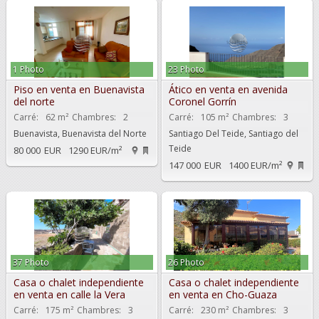
1 Photo
23 Photo
Piso en venta en Buenavista
Ático en venta en avenida
del norte
Coronel Gorrín
Carré:
62 m²
Chambres:
2
Carré:
105 m²
Chambres:
3
Buenavista, Buenavista del Norte
Santiago Del Teide, Santiago del
Teide
80 000
EUR
1290 EUR/m²
147 000
EUR
1400 EUR/m²
37 Photo
26 Photo
Casa o chalet independiente
Casa o chalet independiente
en venta en calle la Vera
en venta en Cho-Guaza
Carré:
175 m²
Chambres:
3
Carré:
230 m²
Chambres:
3